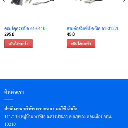
คอยล์จุดระเบิด 61-0110L
สายต่อสวิตช์เปิด-ปิด 61-0122L
295
฿
45
฿
หยิบใส่ตะกร้า
หยิบใส่ตะกร้า
ติดต่อเรา
สำนักงาน บริษัท ควายทอง เออีซี จำกัด
111/118 หมู่บ้าน พาทิโอ ถ.สรงประภา เขต/แขวง ดอนเมือง กทม.
10210