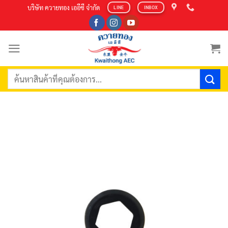
Skip
บริษัท ควายทอง เออีซี จำกัด
LINE
INBOX
to
content
ค้นหา: