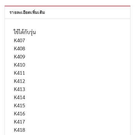
รายละเอียดเพิ่มเติม
ใช้ได้กับรุ่น
K407
K408
K409
K410
K411
K412
K413
K414
K415
K416
K417
K418