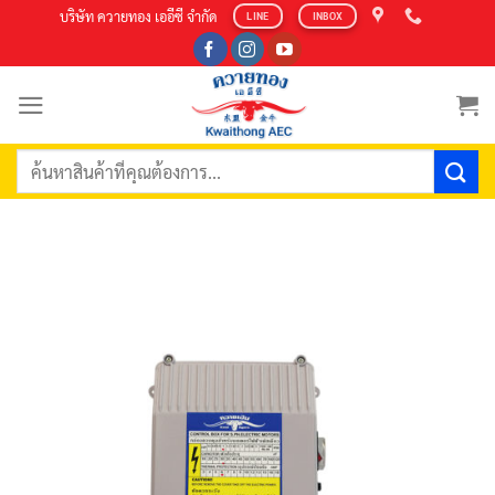
Skip
บริษัท ควายทอง เออีซี จำกัด
LINE
INBOX
to
content
ค้นหา: