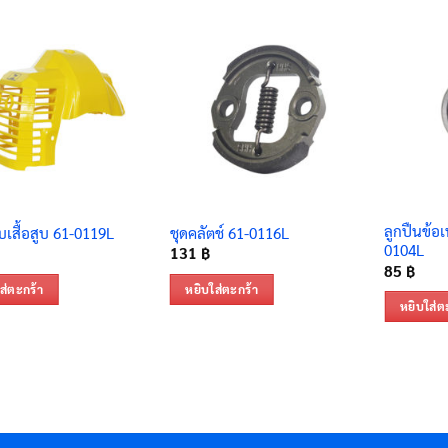
ลูกปืนข้อเ
เสื้อสูบ 61-0119L
ชุดคลัตช์ 61-0116L
0104L
131
฿
85
฿
ส่ตะกร้า
หยิบใส่ตะกร้า
หยิบใส่ต