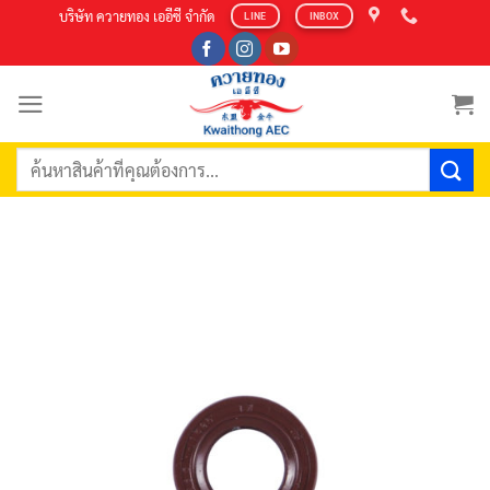
Skip
บริษัท ควายทอง เออีซี จำกัด
LINE
INBOX
to
content
ค้นหา: