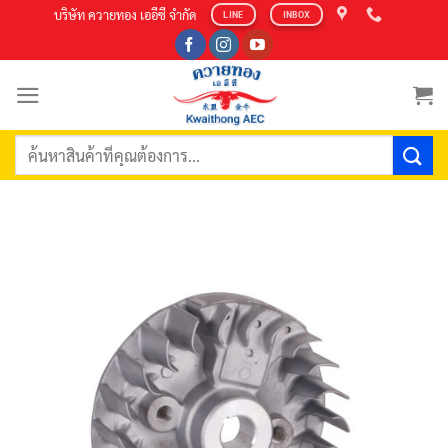
Skip
บริษัท ควายทอง เออีซี จำกัด
LINE
INBOX
to
content
ค้นหา: