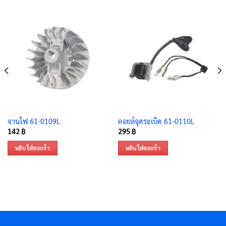
จานไฟ 61-0109L
คอยล์จุดระเบิด 61-0110L
142
฿
295
฿
หยิบใส่ตะกร้า
หยิบใส่ตะกร้า