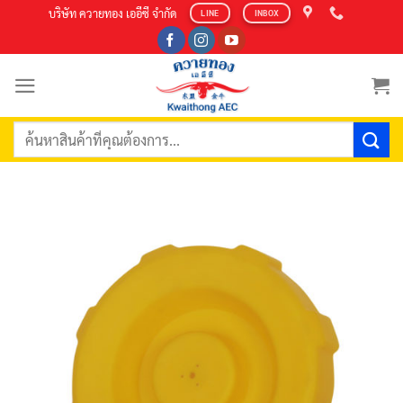
Skip
บริษัท ควายทอง เออีซี จำกัด
LINE
INBOX
to
content
ค้นหา: