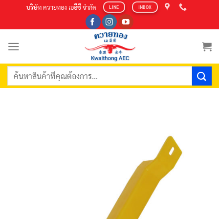
Skip
บริษัท ควายทอง เออีซี จำกัด
LINE
INBOX
to
content
ค้นหา: