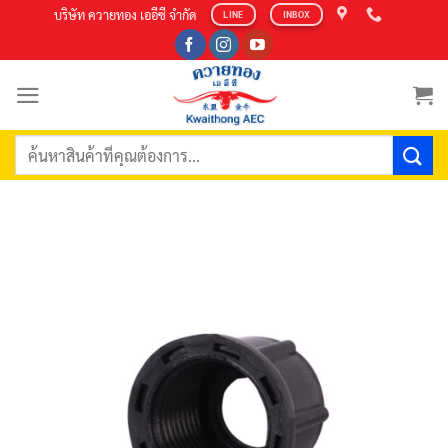
Skip
บริษัท ควายทอง เออีซี จำกัด
LINE
INBOX
to
content
ค้นหา: