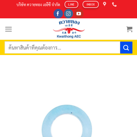
Skip
บริษัท ควายทอง เออีซี จำกัด
LINE
INBOX
to
content
ค้นหา: