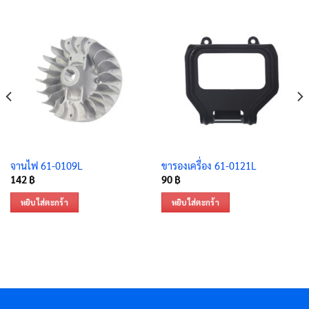
จานไฟ 61-0109L
ขารองเครื่อง 61-0121L
142
฿
90
฿
หยิบใส่ตะกร้า
หยิบใส่ตะกร้า