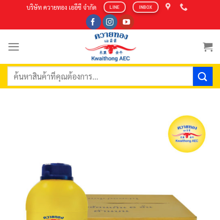
Skip
บริษัท ควายทอง เออีซี จำกัด
LINE
INBOX
to
content
ค้นหา: