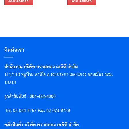
หยิบใส่ตะกร้า
หยิบใส่ตะกร้า
ติดต่อเรา
สำนักงาน บริษัท ควายทอง เออีซี จำกัด
111/118 หมู่บ้าน พาทิโอ ถ.สรงประภา เขต/แขวง ดอนเมือง กทม.
10210
ลูกค้าสัมพันธ์ : 084-422-6000
Tel. 02-024-8757 F
ax. 02-024-8758
คลังสินค้า บริษัท ควายทอง เออีซี จำกัด