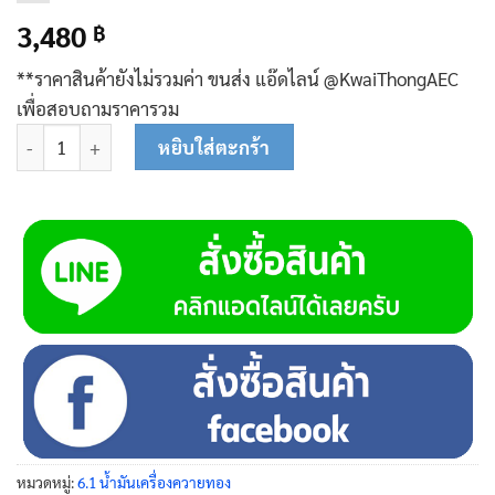
3,480
฿
**ราคาสินค้ายังไม่รวมค่า ขนส่ง แอ๊ดไลน์ @KwaiThongAEC
เพื่อสอบถามราคารวม
จำนวน น้ำมันเครื่องควายทอง ๔ ที (ลัง) บรรจุ 24 ขวด || 4T=24 ชิ้น
หยิบใส่ตะกร้า
หมวดหมู่:
6.1 น้ำมันเครื่องควายทอง