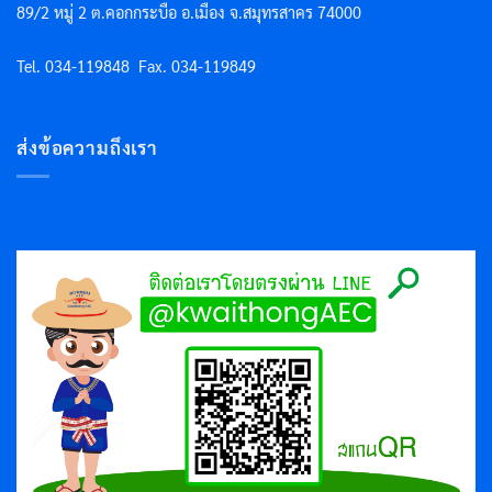
89/2 หมู่ 2 ต.คอกกระบือ อ.เมือง จ.สมุทรสาคร 74000
Tel. 034-119848
Fax. 034-119849
ส่งข้อความถึงเรา