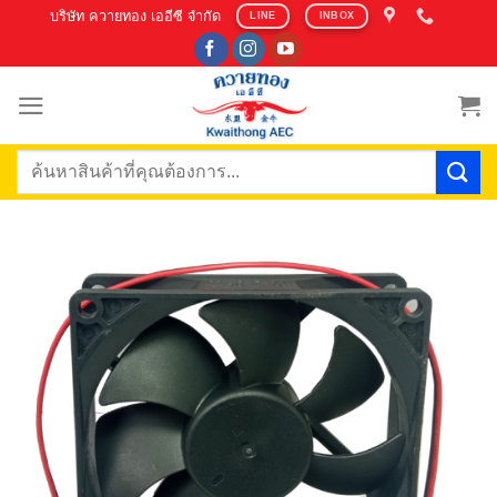
Skip
บริษัท ควายทอง เออีซี จำกัด
LINE
INBOX
to
content
ค้นหา: