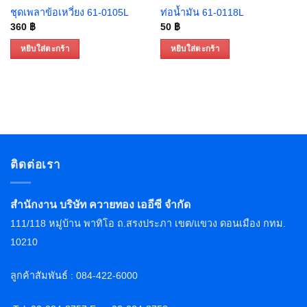
ชุดเพลาข้อเหวี่ยง 61-0105L
ท่อน้ำมัน 61-0118L
360
฿
50
฿
หยิบใส่ตะกร้า
หยิบใส่ตะกร้า
ติดต่อเรา
สำนักงาน บริษัท ควายทอง เออีซี จำกัด
111/118 หมู่บ้าน พาทิโอ ถ.สรงประภา เขต/แขวง ดอนเมือง กทม.
10210
ลูกค้าสัมพันธ์ : 084-422-6000