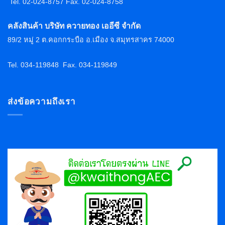
Tel. 02-024-8757 F
ax. 02-024-8758
คลังสินค้า บริษัท ควายทอง เออีซี จำกัด
89/2 หมู่ 2 ต.คอกกระบือ อ.เมือง จ.สมุทรสาคร 74000
Tel. 034-119848
Fax. 034-119849
ส่งข้อความถึงเรา