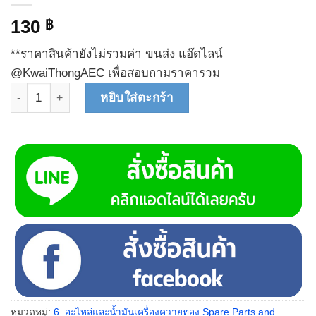
130
฿
**ราคาสินค้ายังไม่รวมค่า ขนส่ง แอ๊ดไลน์
@KwaiThongAEC เพื่อสอบถามราคารวม
จำนวน พัดลม 24V 0.25A 57-0108HB ชิ้น
หยิบใส่ตะกร้า
หมวดหมู่:
6. อะไหล่และน้ำมันเครื่องควายทอง Spare Parts and