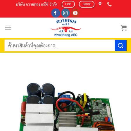
Skip
บริษัท ควายทอง เออีซี จำกัด
LINE
INBOX
to
content
ค้นหา: