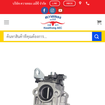
Skip
บริษัท ควายทอง เออีซี จำกัด
LINE
INBOX
to
content
ค้นหา: