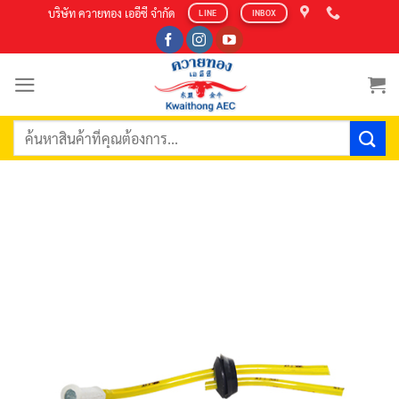
Skip
บริษัท ควายทอง เออีซี จำกัด
LINE
INBOX
to
content
ค้นหา: