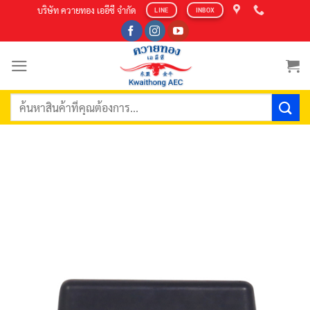
Skip
บริษัท ควายทอง เออีซี จำกัด
LINE
INBOX
to
content
ค้นหา: