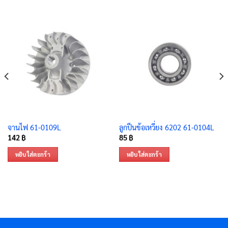
จานไฟ 61-0109L
ลูกปืนข้อเหวี่ยง 6202 61-0104L
142
฿
85
฿
หยิบใส่ตะกร้า
หยิบใส่ตะกร้า