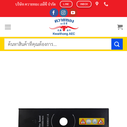
Skip
บริษัท ควายทอง เออีซี จำกัด
LINE
INBOX
to
content
ค้นหา: