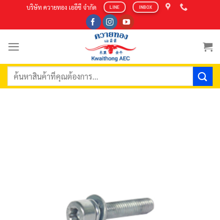
Skip
บริษัท ควายทอง เออีซี จำกัด
LINE
INBOX
to
content
ค้นหา: