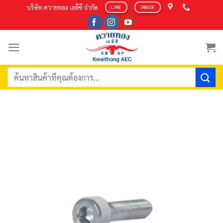
Skip
บริษัท ควายทอง เออีซี จำกัด
LINE
INBOX
to
content
ค้นหา: