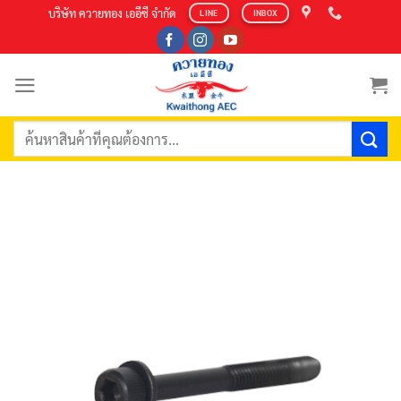
Skip
บริษัท ควายทอง เออีซี จำกัด
LINE
INBOX
to
content
ค้นหา: