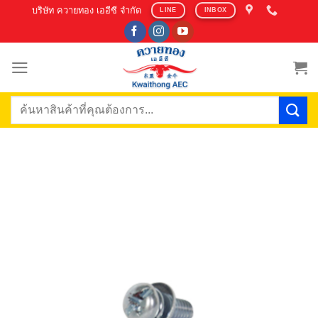
Skip
บริษัท ควายทอง เออีซี จำกัด
LINE
INBOX
to
content
ค้นหา: