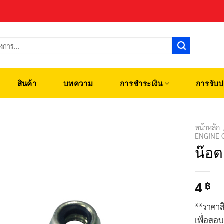
สินค้า
บทความ
การชำระเงิน
การรับป
หน้าหลัก
ENGINE 
น๊อต
4
฿
**ราคาส
เพื่อสอ