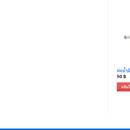
ท่อน้ำ
50
฿
หยิบใ