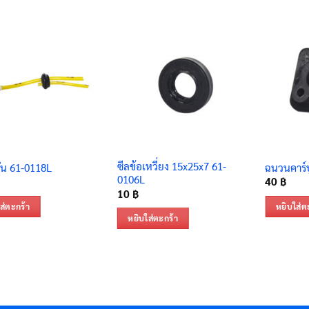
ซีลข้อเหวี่ยง 15x25x7 61-
มัน 61-0118L
ฉนวนคาร์บ
0106L
40
฿
10
฿
ส่ตะกร้า
หยิบใส่ต
หยิบใส่ตะกร้า