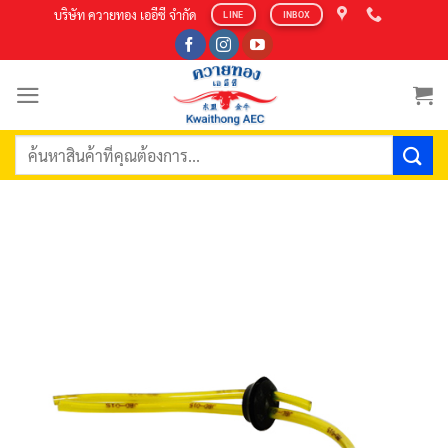
Skip
บริษัท ควายทอง เออีซี จำกัด
LINE
INBOX
to
content
ค้นหา: