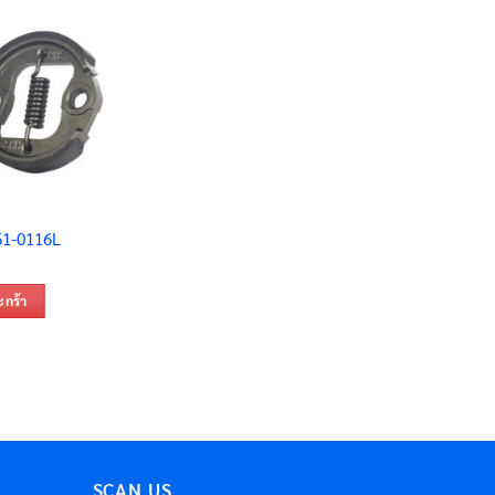
 61-0116L
ะกร้า
SCAN US