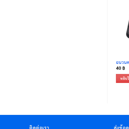
ฉนวนคา
40
฿
หยิบใ
ติดต่อเรา
ส่งข้อ