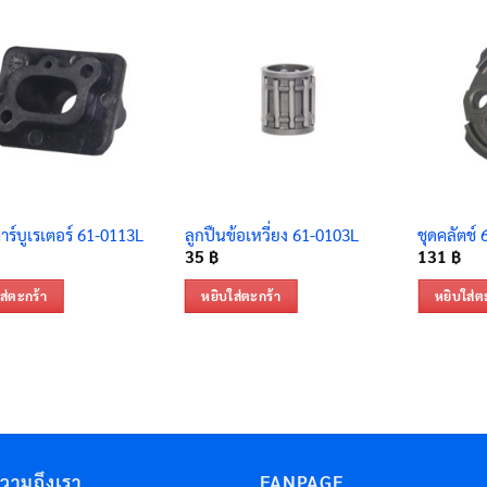
ร์บูเรเตอร์ 61-0113L
ลูกปืนข้อเหวี่ยง 61-0103L
ชุดคลัตช์
35
฿
131
฿
ส่ตะกร้า
หยิบใส่ตะกร้า
หยิบใส่ต
ความถึงเรา
FANPAGE