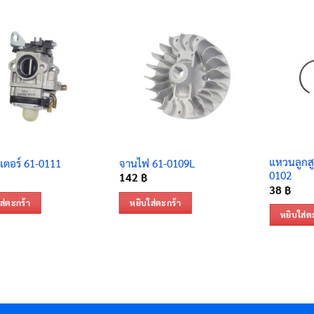
แหวนลูกสู
รเตอร์ 61-0111
จานไฟ 61-0109L
0102
142
฿
38
฿
ส่ตะกร้า
หยิบใส่ตะกร้า
หยิบใส่ต