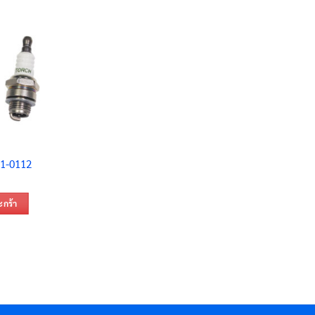
61-0112
ะกร้า