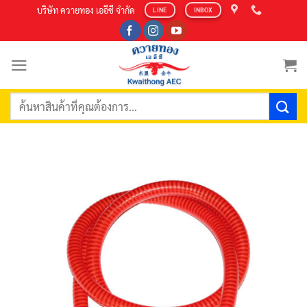
Skip
บริษัท ควายทอง เออีซี จำกัด
LINE
INBOX
to
content
ค้นหา: