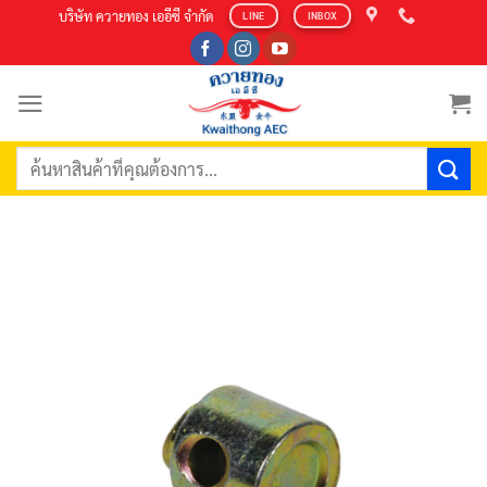
Skip
บริษัท ควายทอง เออีซี จำกัด
LINE
INBOX
to
content
ค้นหา: