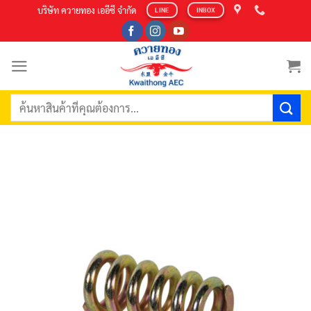
Skip
บริษัท ควายทอง เออีซี จำกัด
LINE
INBOX
to
content
ค้นหา: