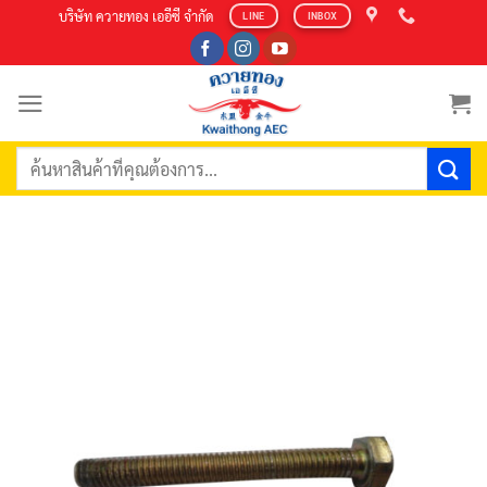
Skip
บริษัท ควายทอง เออีซี จำกัด
LINE
INBOX
to
content
ค้นหา: