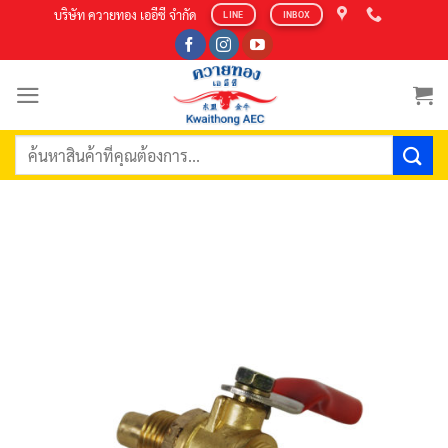
Skip
บริษัท ควายทอง เออีซี จำกัด
LINE
INBOX
to
content
ค้นหา: