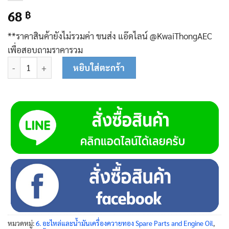
68
฿
**ราคาสินค้ายังไม่รวมค่า ขนส่ง แอ๊ดไลน์ @KwaiThongAEC
เพื่อสอบถามราคารวม
จำนวน วาวล์ปิด-เปิด 2 ทาง (2) 81-0119 ชิ้น
หยิบใส่ตะกร้า
หมวดหมู่:
6. อะไหล่และน้ำมันเครื่องควายทอง Spare Parts and Engine Oil
,