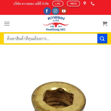
Skip
บริษัท ควายทอง เออีซี จำกัด
LINE
INBOX
to
content
ค้นหา: