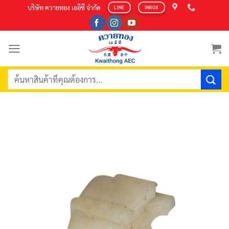
Skip
บริษัท ควายทอง เออีซี จำกัด
LINE
INBOX
to
content
ค้นหา: