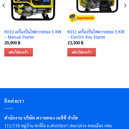
K010 เครื่องปั่นไฟควายทอง 5 KW
K011 เครื่องปั่นไฟควายทอง 5 KW
– Manual Starter
– Electric Key Starter
20,900
฿
23,300
฿
หยิบใส่ตะกร้า
หยิบใส่ตะกร้า
ติดต่อเรา
สำนักงาน บริษัท ควายทอง เออีซี จำกัด
111/118 หมู่บ้าน พาทิโอ ถ.สรงประภา เขต/แขวง ดอนเมือง กทม.