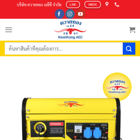
Skip
บริษัท ควายทอง เออีซี จำกัด
LINE
INBOX
to
content
ค้นหา: