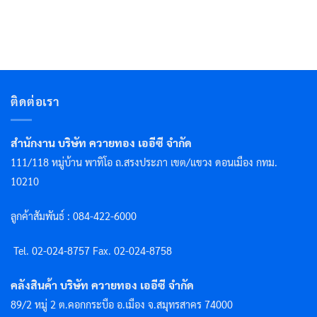
ติดต่อเรา
สำนักงาน บริษัท ควายทอง เออีซี จำกัด
111/118 หมู่บ้าน พาทิโอ ถ.สรงประภา เขต/แขวง ดอนเมือง กทม.
10210
ลูกค้าสัมพันธ์ : 084-422-6000
Tel. 02-024-8757 F
ax. 02-024-8758
คลังสินค้า บริษัท ควายทอง เออีซี จำกัด
89/2 หมู่ 2 ต.คอกกระบือ อ.เมือง จ.สมุทรสาคร 74000