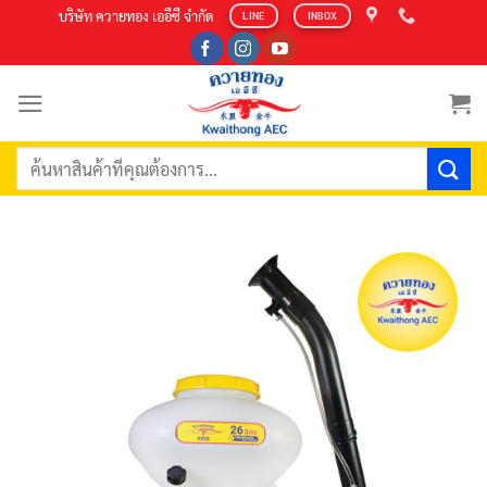
Skip
บริษัท ควายทอง เออีซี จำกัด
LINE
INBOX
to
content
ค้นหา: