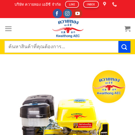
Skip
บริษัท ควายทอง เออีซี จำกัด
LINE
INBOX
to
content
ค้นหา: