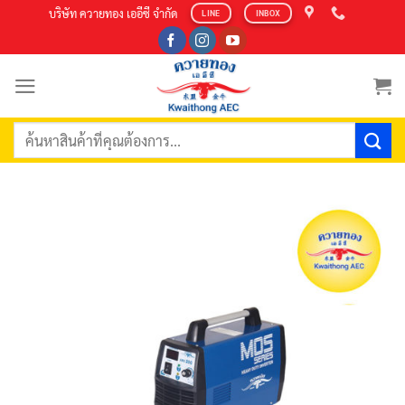
Skip
บริษัท ควายทอง เออีซี จำกัด
LINE
INBOX
to
content
ค้นหา: