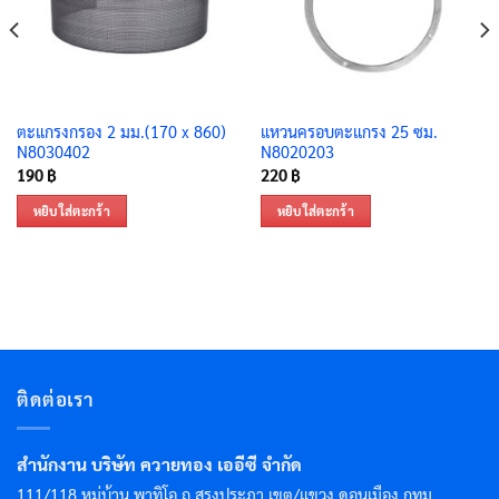
ตะแกรงกรอง 2 มม.(170 x 860)
แหวนครอบตะแกรง 25 ซม.
N8030402
N8020203
190
฿
220
฿
หยิบใส่ตะกร้า
หยิบใส่ตะกร้า
ติดต่อเรา
สำนักงาน บริษัท ควายทอง เออีซี จำกัด
111/118 หมู่บ้าน พาทิโอ ถ.สรงประภา เขต/แขวง ดอนเมือง กทม.