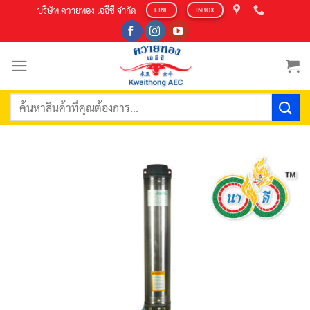
Skip
บริษัท ควายทอง เออีซี จำกัด
LINE
INBOX
to
content
ค้นหา: