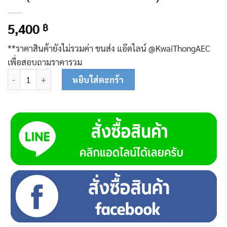
5,400
฿
**ราคาสินค้ายังไม่รวมค่า ขนส่ง แอ๊ดไลน์ @KwaiThongAEC
เพื่อสอบถามราคารวม
จำนวน N512 ปั๊มซับเมอร์ส (ปั๊มบาดาลนาคี) บ่อ 4 นิ้ว (1.5 แรง X ทางอ
หยิบใส่ตะกร้า