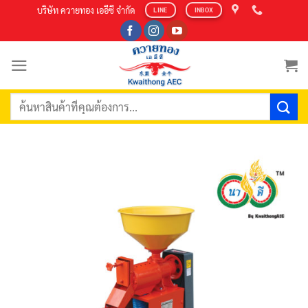
Skip
บริษัท ควายทอง เออีซี จำกัด
LINE
INBOX
to
content
ค้นหา: