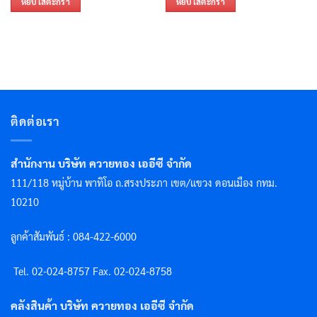
หยิบใส่ตะกร้า
หยิบใส่ตะกร้า
ติดต่อเรา
สำนักงาน บริษัท ควายทอง เออีซี จำกัด
111/118 หมู่บ้าน พาทิโอ ถ.สรงประภา เขต/แขวง ดอนเมือง กทม.
10210
ลูกค้าสัมพันธ์ : 084-422-6000
Tel. 02-024-8757 F
ax. 02-024-8758
คลังสินค้า บริษัท ควายทอง เออีซี จำกัด