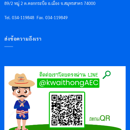
89/2 หมู่ 2 ต.คอกกระบือ อ.เมือง จ.สมุทรสาคร 74000
Tel. 034-119848
Fax. 034-119849
ส่งข้อความถึงเรา