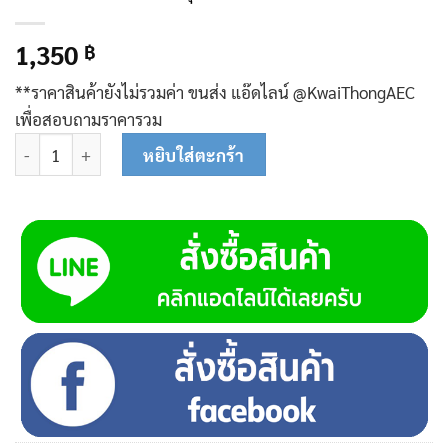
1,350
฿
**ราคาสินค้ายังไม่รวมค่า ขนส่ง แอ๊ดไลน์ @KwaiThongAEC
เพื่อสอบถามราคารวม
จำนวน แกนขัดขาวแบบชุบแข็ง N8010201 ชิ้น
หยิบใส่ตะกร้า