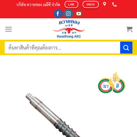
Skip
บริษัท ควายทอง เออีซี จำกัด
LINE
INBOX
to
content
ค้นหา: