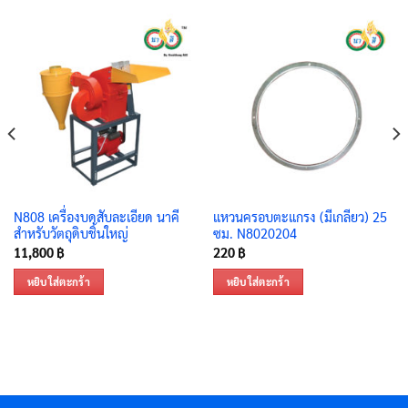
N808 เครื่องบดสับละเอียด นาคี
แหวนครอบตะแกรง (มีเกลียว) 25
สำหรับวัตถุดิบชิ้นใหญ่
ซม. N8020204
11,800
฿
220
฿
หยิบใส่ตะกร้า
หยิบใส่ตะกร้า