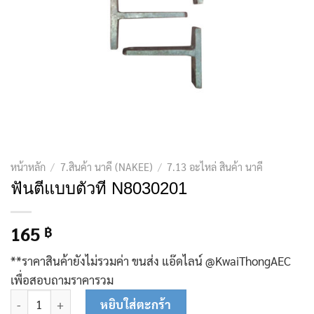
หน้าหลัก
/
7.สินค้า นาคี (NAKEE)
/
7.13 อะไหล่ สินค้า นาคี
ฟันตีแบบตัวที N8030201
165
฿
**ราคาสินค้ายังไม่รวมค่า ขนส่ง แอ๊ดไลน์ @KwaiThongAEC
เพื่อสอบถามราคารวม
จำนวน ฟันตีแบบตัวที N8030201 ชิ้น
หยิบใส่ตะกร้า