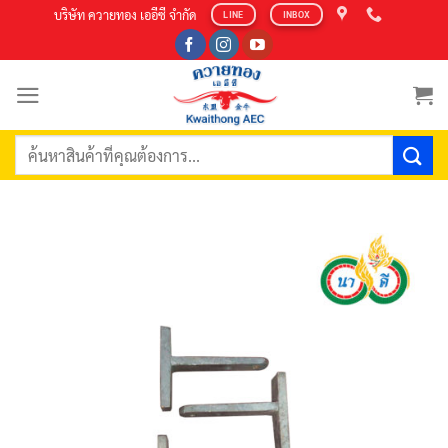
Skip
บริษัท ควายทอง เออีซี จำกัด
LINE
INBOX
to
content
ค้นหา: