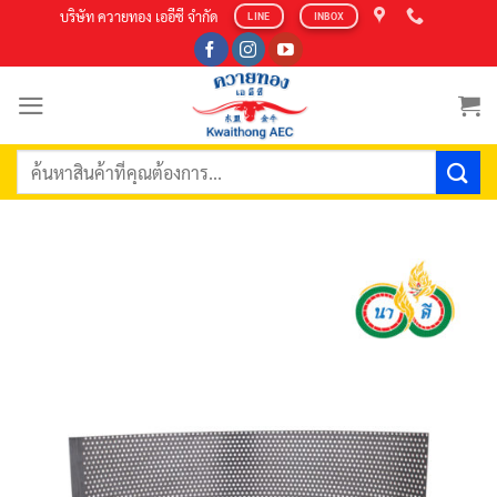
Skip
บริษัท ควายทอง เออีซี จำกัด
LINE
INBOX
to
content
ค้นหา: