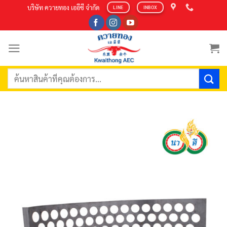
Skip
บริษัท ควายทอง เออีซี จำกัด
LINE
INBOX
to
content
ค้นหา: