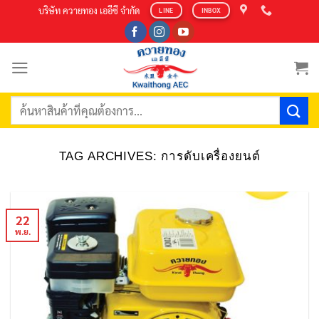
Skip
บริษัท ควายทอง เออีซี จำกัด
LINE
INBOX
to
content
ค้นหา:
TAG ARCHIVES:
การดับเครื่องยนต์
22
พ.ย.