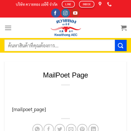
Skip
บริษัท ควายทอง เออีซี จำกัด
LINE
INBOX
to
content
ค้นหา:
MailPoet Page
[mailpoet_page]