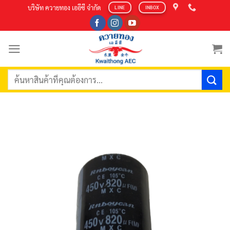
Skip
บริษัท ควายทอง เออีซี จำกัด
LINE
INBOX
to
content
ค้นหา: