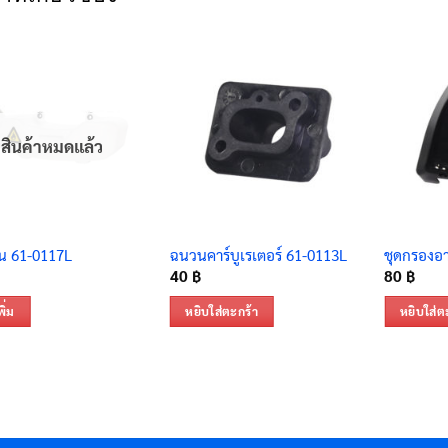
สินค้าหมดแล้ว
มัน 61-0117L
ฉนวนคาร์บูเรเตอร์ 61-0113L
ชุดกรองอ
40
฿
80
฿
ิ่ม
หยิบใส่ตะกร้า
หยิบใส่ต