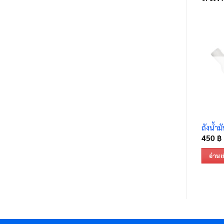
ถังน้ำ
450
฿
อ่านเพ