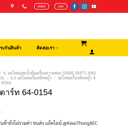
INBOX
LINE
ระกันสินค้า
ติดต่อเรา
/
6. อะไหล่และน้ำมันเครื่องควายทอง SPARE PARTS AND
OIL
/
6.6 อะไหล่เครื่องตัดหญ้า
/
อะไหล่เครื่องตัดหญ้า 4
่น K064
ตาร์ท 64-0154
฿
ินค้ายังไม่รวมค่า ขนส่ง แอ๊ดไลน์ @KwaiThongAEC