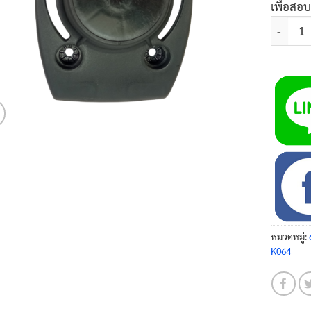
เพื่อสอ
จำนวน ชุ
หมวดหมู่:
K064