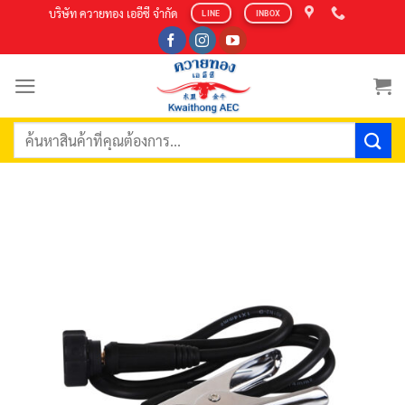
Skip
บริษัท ควายทอง เออีซี จำกัด
LINE
INBOX
to
content
ค้นหา: