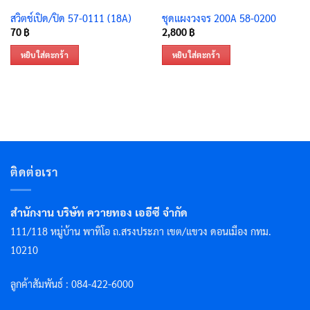
สวิตช์เปิด/ปิด 57-0111 (18A)
ชุดแผงวงจร 200A 58-0200
70
฿
2,800
฿
หยิบใส่ตะกร้า
หยิบใส่ตะกร้า
ติดต่อเรา
สำนักงาน บริษัท ควายทอง เออีซี จำกัด
111/118 หมู่บ้าน พาทิโอ ถ.สรงประภา เขต/แขวง ดอนเมือง กทม.
10210
ลูกค้าสัมพันธ์ : 084-422-6000