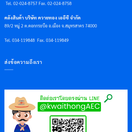
Tel. 02-024-8757 F
ax. 02-024-8758
คลังสินค้า บริษัท ควายทอง เออีซี จำกัด
89/2 หมู่ 2 ต.คอกกระบือ อ.เมือง จ.สมุทรสาคร 74000
Tel. 034-119848
Fax. 034-119849
ส่งข้อความถึงเรา