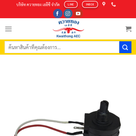
Skip
บริษัท ควายทอง เออีซี จำกัด
LINE
INBOX
to
content
ค้นหา: