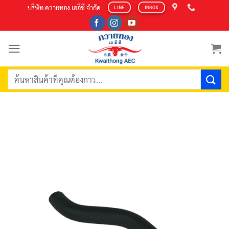
Skip
บริษัท ควายทอง เออีซี จำกัด
LINE
INBOX
to
content
ค้นหา: