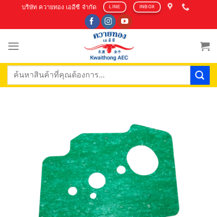
Skip
บริษัท ควายทอง เออีซี จำกัด
LINE
INBOX
to
content
ค้นหา: